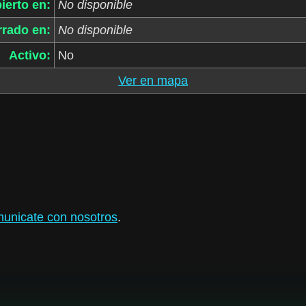
ierto en:
No disponible
rrado en:
No disponible
Activo:
No
Ver en mapa
unicate con nosotros
.