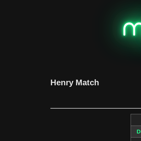
m
Henry Match
D